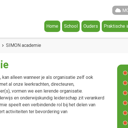
MO
Home
School
Ouders
Praktische 
Agenda
Ouderraad
Schooltijde
Het Team
Medezeggenschapsr
Vakantieroo
SIMON academie
Documentatie
Ouderportaal Parnass
ie
De Gezonde School
Klachtenregeling
Aanmelden
 kan alleen wanneer je als organisatie zelf ook
 met al onze leerkrachten, directeuren,
Algemeen
r(s), vormen we een lerende organisatie.
Missie en Visie @ Identiteit
derwijs en onderwijskundig leiderschap zit verankerd
e speelt een verbindende rol bij het delen van
rt activiteiten ter bevordering van