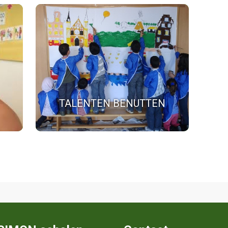
TALENTEN BENUTTEN
Simon biedt volop ruimte aan
medewerkers om hun talent te
d om
benutten.
en.
TALENTEN BENUTTEN