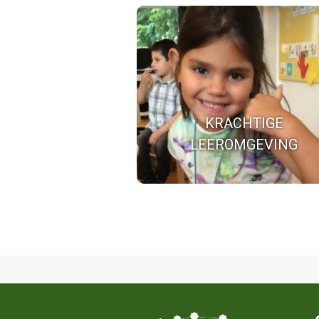
KRACHTIGE
LEEROMGEVING
De juiste middelen, ruimte en tij
leren en ontwikkelen te stimuler
KRACHTIGE
LEEROMGEVING