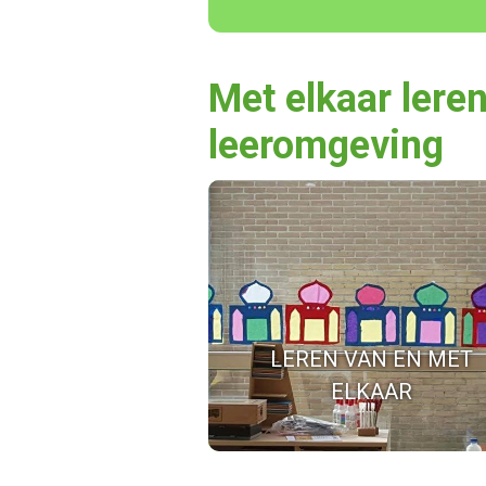
Met elkaar leren
leeromgeving
LEREN VAN EN MET
ELKAAR
Wij delen onze kennis en kunde 
elkaar en blijven ons ontwikkele
LEREN VAN EN MET
ELKAAR