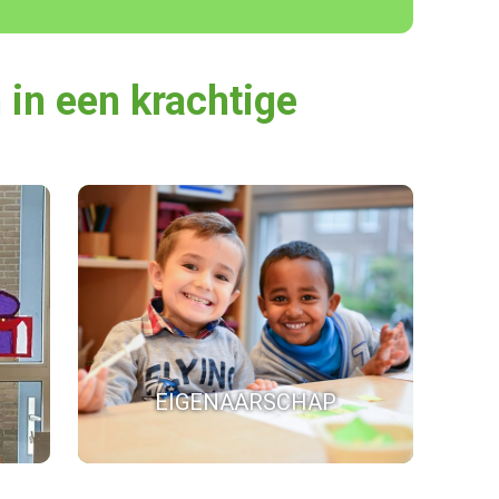
 in een krachtige
EIGENAARSCHAP
Leren gaat het beste wanneer een kind
zich eigenaar voelt van dat leren.
met
n.
EIGENAARSCHAP