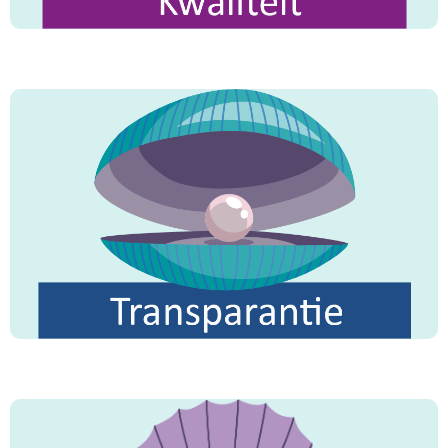
"Kijk niet neer op de minste van de goede daden,
al is het maar glimlachen naar je broeder als je
hem tegenkomt."