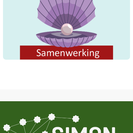
"Ieder heeft een richting waarheen hij zich wendt.
Wedijvert dan met elkaar in goede daden. Waar
jullie ook zijn, God zal jullie tezamen brengen. God
is almachtig."