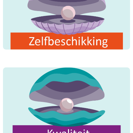
Reinheid
is de helft van het geloof."
"
Kennis
vergaren is een plicht voor iedere
"
moslim."