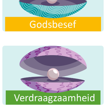
Allâh
is een verloren daad."
"Allâh is zachtmoedig en houdt van
zachtmoedigheid."