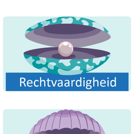
"De meest geliefden onder jullie voor mij hebben
de beste manieren, helpen anderen, hebben de
ander lief en zijn geliefd bij anderen."