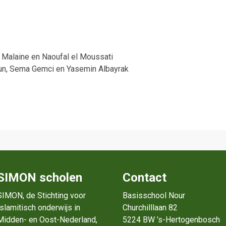
f Malaine en Naoufal el Moussati
ltun, Sema Gemci en Yasemin Albayrak
SIMON scholen
Contact
SIMON, de Stichting voor
Basisschool Nour
Islamitisch onderwijs in
Churchilllaan 82
Midden- en Oost-Nederland,
5224 BW ’s-Hertogenbosch