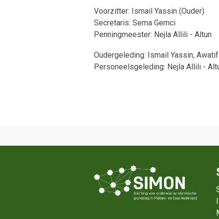
Voorzitter: Ismail Yassin (Ouder)
Secretaris: Sema Gemci
Penningmeester: Nejla Allili - Altun
Oudergeleding: Ismail Yassin, Awati
Personeelsgeleding: Nejla Allili - A
ok
ouTube
LinkedIn