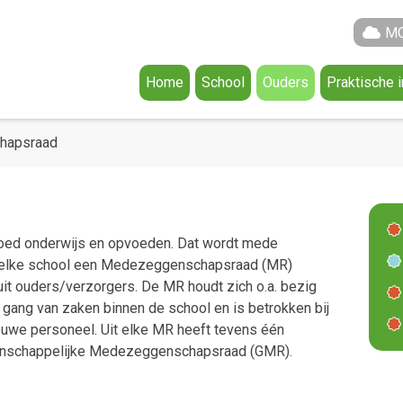
MO
Home
School
Ouders
Praktische 
Agenda
Ouderraad
Schooltijde
Het Team
Medezeggenschapsr
Vakantieroo
hapsraad
Documentatie
Ouderportaal Parnass
De Gezonde School
Klachtenregeling
Aanmelden
goed onderwijs en opvoeden. Dat wordt mede
n elke school een Medezeggenschapsraad (MR)
Algemeen
uit ouders/verzorgers. De MR houdt zich o.a. bezig
Missie en Visie @ Identiteit
gang van zaken binnen de school en is betrokken bij
euwe personeel. Uit elke MR heeft tevens één
eenschappelijke Medezeggenschapsraad (GMR).